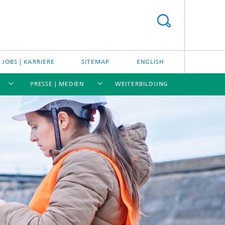
JOBS | KARRIERE
SITEMAP
ENGLISH
PRESSE | MEDIEN
WEITERBILDUNG
[X]
[X]
[X]