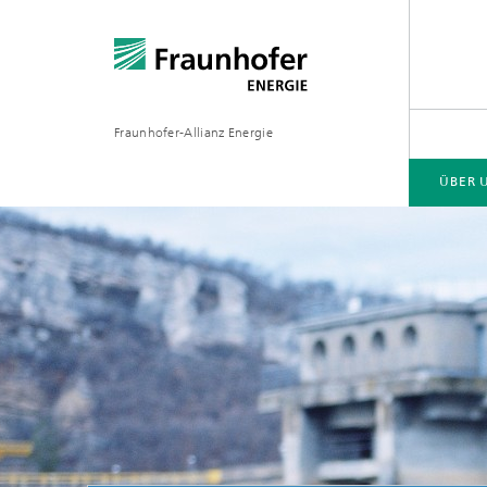
Fraunhofer-Allianz Energie
ÜBER 
GESCHÄFTSFELDER
MESSEN | VERANSTALTUNGEN
PRESSE | MEDIEN