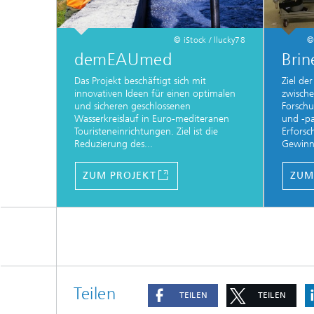
© iStock / llucky78
©
demEAUmed
Bri
Das Projekt beschäftigt sich mit
Ziel de
innovativen Ideen für einen optimalen
zwische
und sicheren geschlossenen
Forschu
Wasserkreislauf in Euro-mediteranen
und -pa
Touristeneinrichtungen. Ziel ist die
Erforsc
Reduzierung des...
Gewinnu
ZUM PROJEKT
ZUM
Teilen
TEILEN
TEILEN