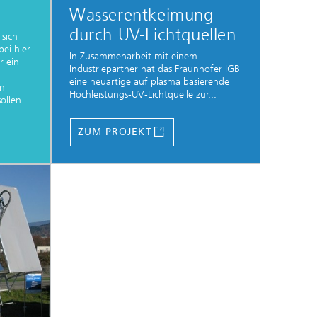
Wasserentkeimung
durch UV-Lichtquellen
 sich
ei hier
In Zusammenarbeit mit einem
r ein
Industriepartner hat das Fraunhofer IGB
eine neuartige auf plasma basierende
en
Hochleistungs-UV-Lichtquelle zur...
ollen.
ZUM PROJEKT