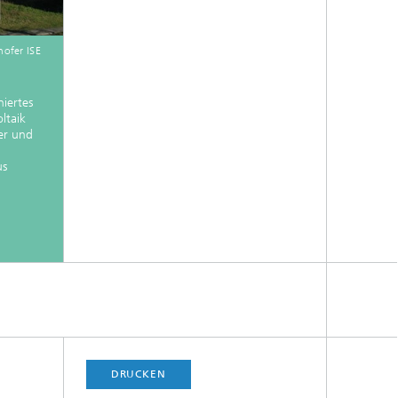
ofer ISE
iertes
ltaik
er und
us
DRUCKEN