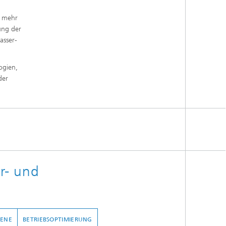
r mehr
ung der
asser-
ogien,
der
r- und
IENE
BETRIEBSOPTIMIERUNG