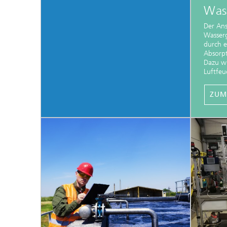
Wass
Der Ans
Wasser
durch e
Absorpt
Dazu wi
Luftfeu
ZUM