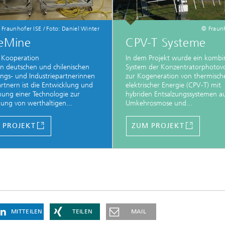
 Fraunhofer ISE / Foto: Daniel Winter
© Fraunh
neMine
CPV-T Systeme
r Kooperation
In dem Projekt wurde ein kombin
n deutschen und chilenischen
System der Konzentratorphotovo
ngs- und Industriepartnerinnen
zur Kogeneration von thermisch
rtnern ist die Entwicklung und
elektrischer Energie (CPV-T) mit
hung einer Technologie zur
hybriden Entsalzungssystemen a
ng von werthaltigen...
Umkehrosmose und...
 PROJEKT
ZUM PROJEKT
MITTEILEN
TEILEN
MAIL