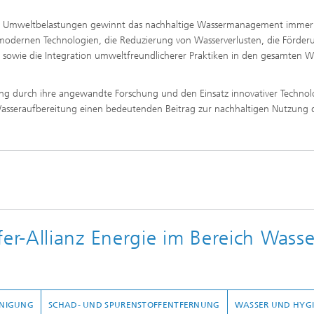
er Umweltbelastungen gewinnt das nachhaltige Wassermanagement imme
modernen Technologien, die Reduzierung von Wasserverlusten, die Förder
owie die Integration umweltfreundlicherer Praktiken in den gesamten W
hung durch ihre angewandte Forschung und den Einsatz innovativer Technol
 Wasseraufbereitung einen bedeutenden Beitrag zur nachhaltigen Nutzung 
r-Allianz Energie im Bereich Wasse
INIGUNG
SCHAD- UND SPURENSTOFFENTFERNUNG
WASSER UND HYG