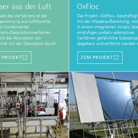
er aus der Luft
OxFloc
atz des Verfahrens ist die
Das Projekt »OxFloc« beschäftigt
gewinnung aus Luftfeuchte
mit der Wasseraufbereitung, wob
in kombiniertes
in einem integrierten Ansatz übe
ions-/Desorptionsverfahren.
einstufiges oxidativ-adsorptives
rd die Absorption von
Verfahren gefährliche Substanz
chte mit der Desorption durch...
abgebaut und entfernt werden s
 PROJEKT
ZUM PROJEKT