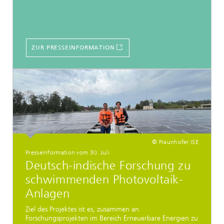
ZUR PRESSEINFORMATION
© Fraunhofer ISE
Presseinformation vom 30. Juli
Deutsch-indische Forschung zu
schwimmenden Photovoltaik-
Anlagen
Ziel des Projektes ist es, zusammen an
Forschungsprojekten im Bereich Erneuerbare Energien zu