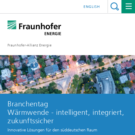
ENGLISH
Fraunhofer-Allianz Energie
Branchentag
Wärmwende - intelligent, integriert,
zukunftssicher
Innovative Lösungen für den süddeutschen Raum