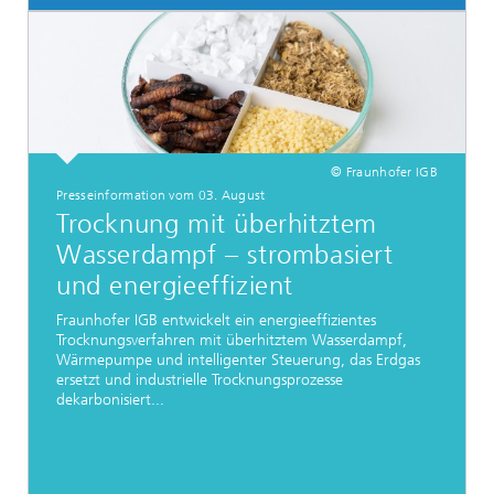
© Fraunhofer IGB
Presseinformation vom 03. August
Trocknung mit überhitztem
Wasserdampf – strombasiert
und energieeffizient
Fraunhofer IGB entwickelt ein energieeffizientes
Trocknungsverfahren mit überhitztem Wasserdampf,
Wärmepumpe und intelligenter Steuerung, das Erdgas
ersetzt und industrielle Trocknungsprozesse
dekarbonisiert...