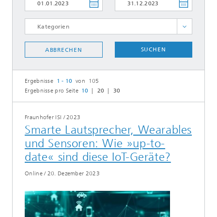
Energie Digital
SUCHEN
ABBRECHEN
Energie Effizient
Energie Erneuerbar
Ergebnisse
1 - 10
von 105
Energie I Klima I Umwelt
Ergebnisse pro Seite
10
20
30
Energie Netze
Energie Speicher
Fraunhofer ISI
/
2023
Smarte Lautsprecher, Wearables
Energie System
und Sensoren: Wie »up-to-
Energie Urban
date« sind diese IoT-Geräte?
ALLE AUSWÄHLEN
Online
/
20. Dezember 2023