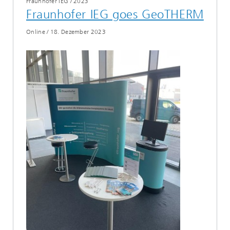
Fraunhofer IEG
/
2023
Fraunhofer IEG goes GeoTHERM
Online
/
18. Dezember 2023