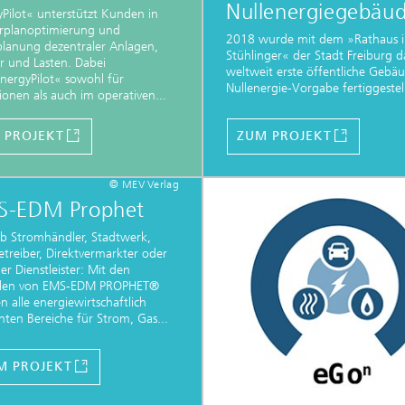
Nullenergiegebäu
Pilot« unterstützt Kunden in
hrplanoptimierung und
2018 wurde mit dem »Rathaus 
planung dezentraler Anlagen,
Stühlinger« der Stadt Freiburg d
r und Lasten. Dabei
weltweit erste öffentliche Gebä
nergyPilot« sowohl für
Nullenergie-Vorgabe fertiggestel
ionen als auch im operativen...
 PROJEKT
ZUM PROJEKT
© MEV Verlag
S-EDM Prophet
ob Stromhändler, Stadtwerk,
treiber, Direktvermarkter oder
er Dienstleister: Mit den
len von EMS-EDM PROPHET®
 alle energiewirtschaftlich
nten Bereiche für Strom, Gas...
M PROJEKT