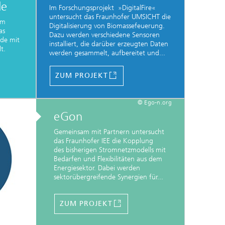
de
Im Forschungsprojekt »DigitalFire«
untersucht das Fraunhofer UMSICHT die
im
Digitalisierung von Biomassefeuerung.
as
Dazu werden verschiedene Sensoren
ude mit
installiert, die darüber erzeugten Daten
lt.
werden gesammelt, aufbereitet und...
ZUM PROJEKT
© Ego-n.org
eGon
Gemeinsam mit Partnern untersucht
das Fraunhofer IEE die Kopplung
des bisherigen Stromnetzmodells mit
Bedarfen und Flexibilitäten aus dem
Energiesektor. Dabei werden
sektorübergreifende Synergien für...
ZUM PROJEKT