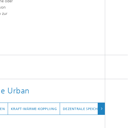
me oder
 von
n zur
ie Urban
EN
KRAFT-WÄRME-KOPPLUNG
DEZENTRALE SPEICHER
ENERGETIS