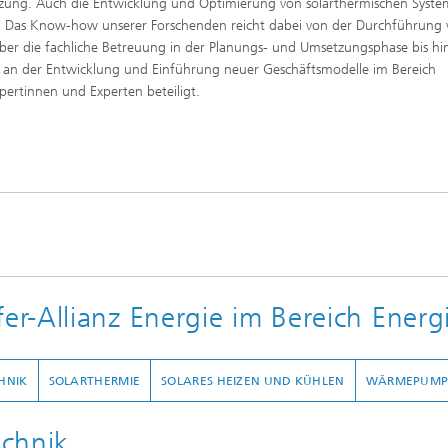
ung. Auch die Entwicklung und Optimierung von solarthermischen Syste
. Das Know-how unserer Forschenden reicht dabei von der Durchführung
er die fachliche Betreuung in der Planungs- und Umsetzungsphase bis hi
h an der Entwicklung und Einführung neuer Geschäftsmodelle im Bereich
pertinnen und Experten beteiligt.
r-Allianz Energie im Bereich Energ
HNIK
SOLARTHERMIE
SOLARES HEIZEN UND KÜHLEN
WÄRMEPUMP
echnik