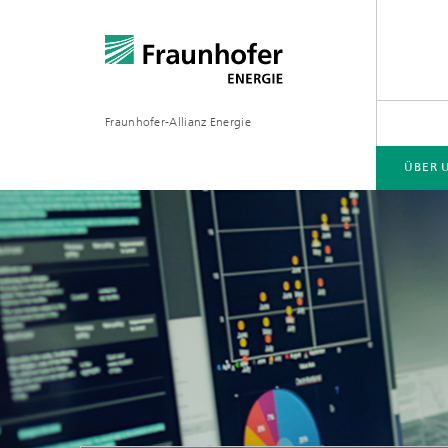
Fraunhofer-Allianz Energie
ÜBER 
GESCHÄFTSFELDER
MESSEN | VERANSTALTUNGEN
PRESSE | MEDIEN