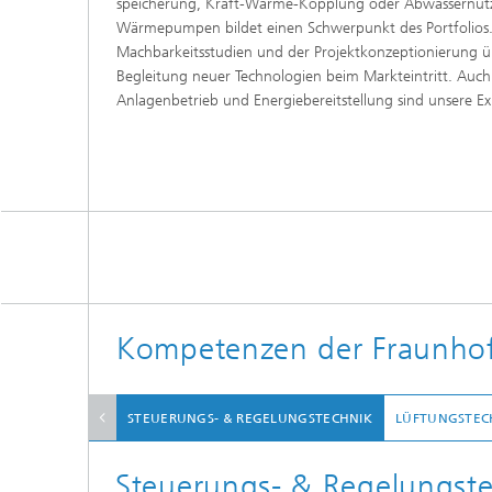
speicherung, Kraft-Wärme-Kopplung oder Abwassernutz
Wärmepumpen bildet einen Schwerpunkt des Portfolios
Machbarkeitsstudien und der Projektkonzeptionierung üb
Begleitung neuer Technologien beim Markteintritt. Auc
Anlagenbetrieb und Energiebereitstellung sind unsere Ex
Kompetenzen der Fraunhofe
STEUERUNGS- & REGELUNGSTECHNIK
LÜFTUNGSTEC
Steuerungs- & Regelungst