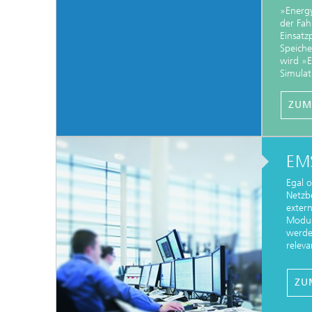
»Energy
der Fa
Einsatz
Speiche
wird »E
Simulat
ZUM
EM
Egal 
Netzbe
extern
Modu
werden
releva
ZU