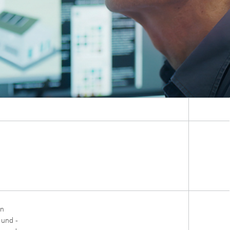
on
 und -