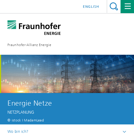
ENGLISH
Fraunhofer-Allianz Energie
Energie Netze
NETZPLANUNG
© istock I MadamLead
Wo bin ich?