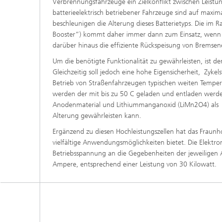
Verbrennungsfahrzeuge ein Zielkonflikt zwischen Leistun
batterieelektrisch betriebener Fahrzeuge sind auf maxi
beschleunigen die Alterung dieses Batterietyps. Die im Ra
Booster“) kommt daher immer dann zum Einsatz, wenn kur
darüber hinaus die effiziente Rückspeisung von Bremsene
Um die benötigte Funktionalität zu gewährleisten, ist 
Gleichzeitig soll jedoch eine hohe Eigensicherheit, Zykel
Betrieb von Straßenfahrzeugen typischen weiten Temper
werden der mit bis zu 50 C geladen und entladen werden
Anodenmaterial und Lithiummanganoxid (LiMn2O4) als K
Alterung gewährleisten kann.
Ergänzend zu diesen Hochleistungszellen hat das Fraunho
vielfältige Anwendungsmöglichkeiten bietet. Die Elektr
Betriebsspannung an die Gegebenheiten der jeweiligen A
Ampere, entsprechend einer Leistung von 30 Kilowatt.