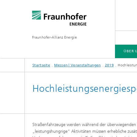
Fraunhofer-Allianz Energie
ÜBER 
Startseite
Messen | Veranstaltungen
2019
Hochleistu
GESCHÄFTSFELDER
MESSEN | VERANSTALTUNGEN
PRESSE | MEDIEN
Hochleistungsenergiesp
Straßenfahrzeuge werden während der überwiegenden Zeit
„leistungshungrige“ Aktivitäten müssen erhebliche zusätz