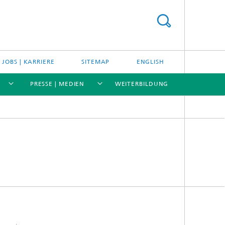
JOBS | KARRIERE
SITEMAP
ENGLISH
PRESSE | MEDIEN
WEITERBILDUNG
[X]
[X]
[X]