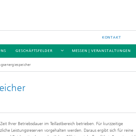
KONTAKT
UNS
GESCHÄFTSFELDER
MESSEN | VERANSTALTUNGEN
ngsenergiespeicher
eicher
 Ihrer Betriebsdauer im Teillastbereich betrieben. Für kurzzeitige
liche Leistungsreserven vorgehalten werden. Daraus ergibt sich für reine