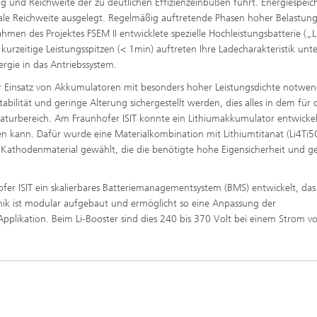
g und Reichweite der zu deutlichen Effizienzeinbußen führt. Energiespeich
male Reichweite ausgelegt. Regelmäßig auftretende Phasen hoher Belastun
hmen des Projektes FSEM II entwicklete spezielle Hochleistungsbatterie („L
zeitige Leistungsspitzen (< 1min) auftreten Ihre Ladecharakteristik unte
rgie in das Antriebssystem.
der Einsatz von Akkumulatoren mit besonders hoher Leistungsdichte notwen
stabilität und geringe Alterung sichergestellt werden, dies alles in dem für
aturbereich. Am Fraunhofer ISIT konnte ein Lithiumakkumulator entwickel
 kann. Dafür wurde eine Materialkombination mit Lithiumtitanat (Li4Ti5
athodenmaterial gewählt, die die benötigte hohe Eigensicherheit und g
fer ISIT ein skalierbares Batteriemanagementsystem (BMS) entwickelt, das
onik ist modular aufgebaut und ermöglicht so eine Anpassung der
pplikation. Beim Li-Booster sind dies 240 bis 370 Volt bei einem Strom v