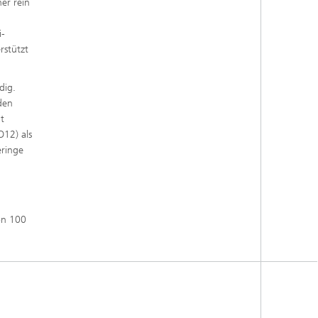
er rein
g
i-
rstützt
dig.
 den
t
O12) als
eringe
on 100