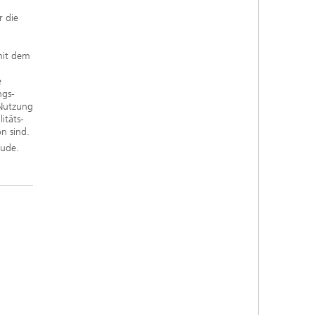
r die
mit dem
e
ngs-
Nutzung
itäts-
on sind.
äude.