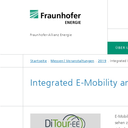
Fraunhofer-Allianz Energie
ÜBER 
Startseite
Messen | Veranstaltungen
2019
Integrated
GESCHÄFTSFELDER
MESSEN | VERANSTALTUNGEN
PRESSE | MEDIEN
Integrated E-Mobility 
E-Mobil
sehen z