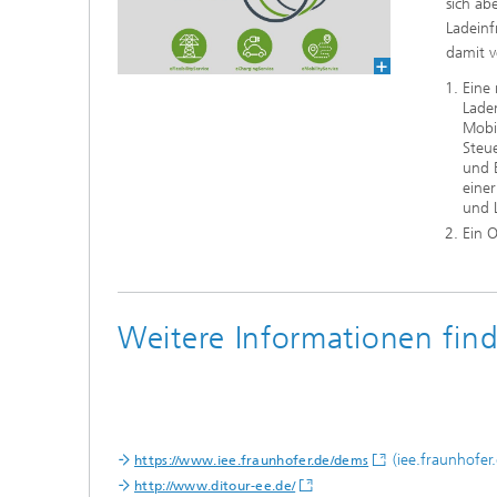
sich ab
Ladeinf
damit v
Eine
Lade
Mobi
Steue
und 
einer
und L
Ein 
Weitere Informationen find
(iee.fraunhofer.
https://www.iee.fraunhofer.de/dems
http://www.ditour-ee.de/