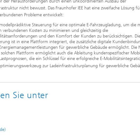
er der Herausforderungen durch einen unkoordinierten Ausbau der
rastruktur nicht bewusst. Das Fraunhofer IEE hat eine zweifache Lösung fü
erbundenen Probleme entwickelt:
 modellprädiktive Steuerung für eine optimale E-Fahrzeugladung, um die 
n verbundenen Kosten zu minimieren und gleichzeitig die
litätsanforderungen und den Komfort der Kunden zu berücksichtigen. Di
rung ist in eine Plattform integriert, die zusätzliche digitale Kundenbindu
Energiemanagementleistungen für gewerbliche Gebäude ermöglicht. Die 
 solchen Plattform ermöglicht auch die Ableitung kundenspezifischer Mobil
astprognosen, die ein Schlüssel für eine erfolgreiche E-Mobilitätsintegrati
Optimierungswerkzeug zur Ladeinfrastrukturplanung für gewerbliche Geb
en Sie unter
de)