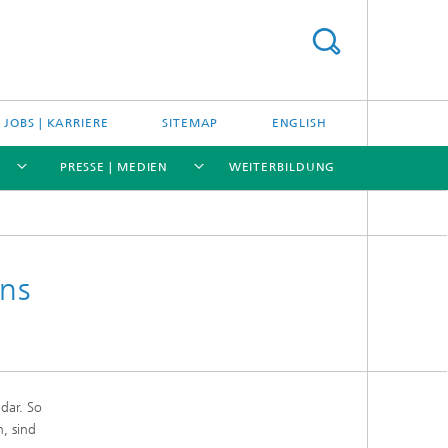
JOBS | KARRIERE
SITEMAP
ENGLISH
PRESSE | MEDIEN
WEITERBILDUNG
[X]
[X]
[X]
ns
dar. So
, sind