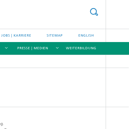
JOBS | KARRIERE
SITEMAP
ENGLISH
PRESSE | MEDIEN
WEITERBILDUNG
[X]
[X]
[X]
ng.