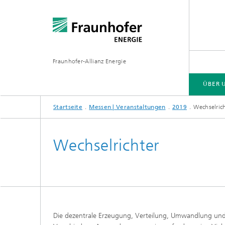
Fraunhofer-Allianz Energie
ÜBER 
Startseite
Messen | Veranstaltungen
2019
Wechselric
GESCHÄFTSFELDER
MESSEN | VERANSTALTUNGEN
PRESSE | MEDIEN
Wechselrichter
Die dezentrale Erzeugung, Verteilung, Umwandlung und 