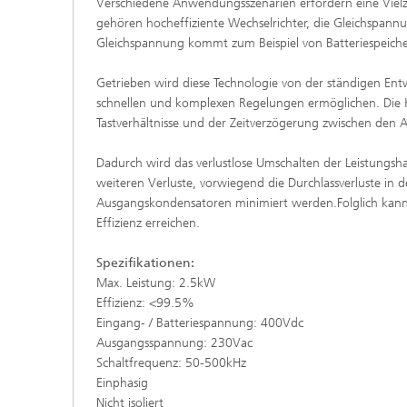
Verschiedene Anwendungsszenarien erfordern eine Vielz
gehören hocheffiziente Wechselrichter, die Gleichspan
Gleichspannung kommt zum Beispiel von Batteriespeiche
Getrieben wird diese Technologie von der ständigen Entw
schnellen und komplexen Regelungen ermöglichen. Die K
Tastverhältnisse und der Zeitverzögerung zwischen den 
Dadurch wird das verlustlose Umschalten der Leistungsha
weiteren Verluste, vorwiegend die Durchlassverluste in d
Ausgangskondensatoren minimiert werden.Folglich kann d
Effizienz erreichen.
Spezifikationen:
Max. Leistung: 2.5kW
Effizienz: <99.5%
Eingang- / Batteriespannung: 400Vdc
Ausgangsspannung: 230Vac
Schaltfrequenz: 50-500kHz
Einphasig
Nicht isoliert