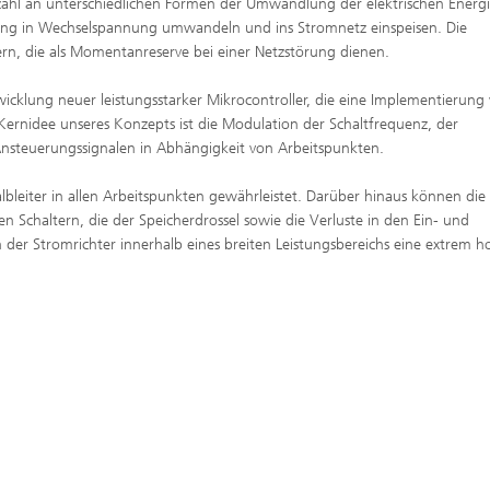
ahl an unterschiedlichen Formen der Umwandlung der elektrischen Energ
nung in Wechselspannung umwandeln und ins Stromnetz einspeisen. Die
rn, die als Momentanreserve bei einer Netzstörung dienen.
icklung neuer leistungsstarker Mikrocontroller, die eine Implementierung
ernidee unseres Konzepts ist die Modulation der Schaltfrequenz, der
Ansteuerungssignalen in Abhängigkeit von Arbeitspunkten.
lbleiter in allen Arbeitspunkten gewährleistet. Darüber hinaus können die
en Schaltern, die der Speicherdrossel sowie die Verluste in den Ein- und
er Stromrichter innerhalb eines breiten Leistungsbereichs eine extrem h