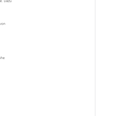
ie. Dazu
 von
ohe